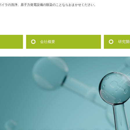
ボイラの洗浄、原子力発電設備の除染のことならおまかせください。
会社概要
研究開
備の洗浄
製作
会社方針
公的研
各種洗