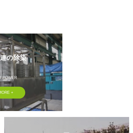
──
連の除染

R POWER
MORE +
──