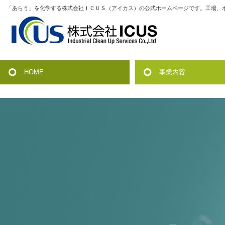
「あらう」を化学する株式会社ＩＣＵＳ（アイカス）の公式ホームページです。工場、
HOME
事業内容
火力発電・一般産業設
原子力関連の除染
原子力関連の各種装置
その他の洗浄技術
各種販売・リース