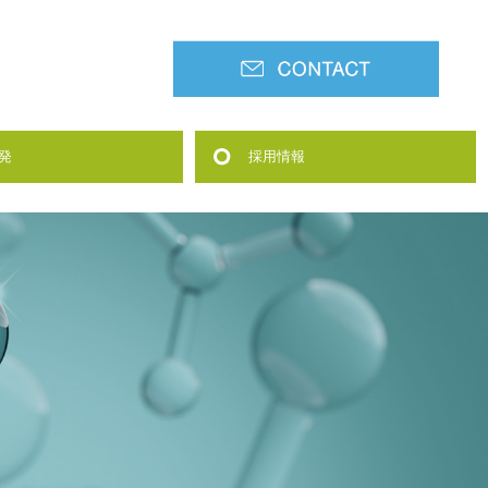
発
採用情報
究費の運営管理責任体制
浄剤の開発
募集要項|中途(設計技術者)
募集要項|中途(工事技術者)
募集要項|中途(化学技術者)
募集要項|中途(営業/本社)
募集要項|中途(営業/福島)
募集要項|新卒