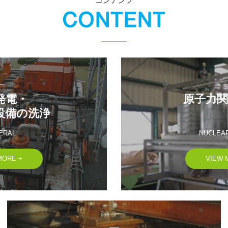
─
電・

原子力関
設備の洗浄
ERAL
NUCLEA
MORE +
VIEW 
──