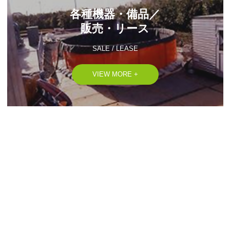
各種機器・備品／

販売・リース
SALE / LEASE
VIEW MORE +