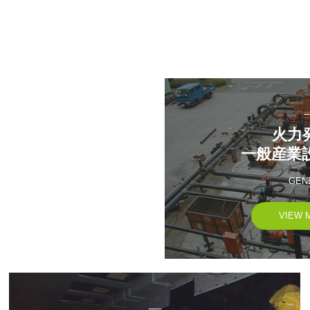
─
火力発
一般産業
GEN
VIEW 
──