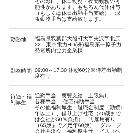
その際に、休日勤務・夜間勤務の可
能性があります。もちろん代休付与
（もしくは休日出勤手当支給）、深
夜勤務手当は支給致します。
福島県双葉郡大熊町大字夫沢字北原
勤務地
22 東京電力HD(株)福島第一原子力
発電所内協力企業棟
09:00～17:30 休憩60分※時差出勤制
勤務時間
度有り
通勤手当：実費支給、上限無し
待遇・福
各種手当 ：住宅補助手当
利厚生
その他福利厚生：退職金制度（勤続1
年以上）、借り上げ社宅（40歳まで
は会社が50％負担）、再雇用有り
（65歳まで／定年60歳）、グループ
会社共済会、福利厚生サービス（ベ