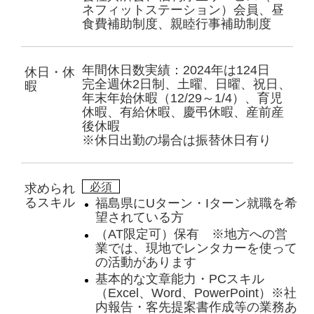
ネフィットステーション）会員、昼
食費補助制度、親睦行事補助制度
年間休日数実績：2024年は124日
休日・休
完全週休2日制、土曜、日曜、祝日、
暇
年末年始休暇（12/29～1/4）、育児
休暇、有給休暇、慶弔休暇、産前産
後休暇
※休日出勤の場合は振替休日有り
必須
求められ
るスキル
福島県にUターン・Iターン就職を希
望されている方
（AT限定可）保有 ※地方への営
業では、現地でレンタカーを使って
の活動があります
基本的な文章能力・PCスキル
（Excel、Word、PowerPoint）※社
内報告・客先提案書作成等の業務あ