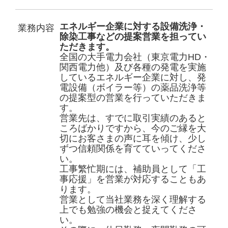
研究開発
エネルギー企業に対する設備洗浄・
業務内容
除染工事などの提案営業を担ってい
公的研究費の運営管理責任体制
ただきます。
全国の大手電力会社（東京電力HD・
各種洗浄剤の開発
関西電力他）及び各種の発電を実施
しているエネルギー企業に対し、発
採用情報
電設備（ボイラー等）の薬品洗浄等
の提案型の営業を行っていただきま
す。
募集要項|中途(設計技術者)
営業先は、すでに取引実績のあると
ころばかりですから、今のご縁を大
募集要項|中途(工事技術者)
切にお客さまの声に耳を傾け、少し
ずつ信頼関係を育てていってくださ
募集要項|中途(化学技術者)
い。
工事繁忙期には、補助員として「工
募集要項|中途(営業/本社)
事応援」を営業が対応することもあ
ります。
募集要項|中途(営業/福島)
営業として当社業務を深く理解する
上でも勉強の機会と捉えてくださ
募集要項|新卒
い。