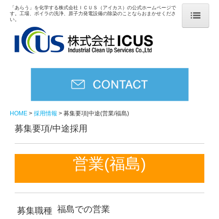
「あらう」を化学する株式会社ＩＣＵＳ（アイカス）の公式ホームページで
す。工場、ボイラの洗浄、原子力発電設備の除染のことならおまかせくださ
い。
HOME
事業内容
火力発電・一般産業設備の洗浄
原子力関連の除染
HOME
採用情報
募集要項|中途(営業/福島)
原子力関連の各種装置製作
募集要項/中途採用
その他の洗浄技術
営業(福島)
各種販売・リース
会社概要
福島での営業
募集職種
会社方針